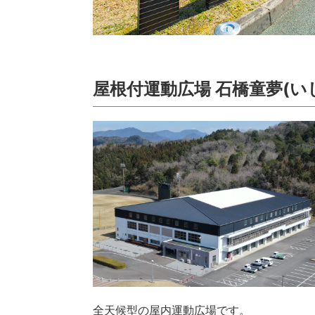
屋根付運動広場 石橋童夢(い
全天候型の屋内運動広場です。