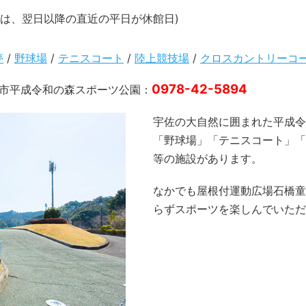
合は、翌日以降の直近の平日が休館日)
夢
/
野球場
/
テニスコート
/
陸上競技場
/
クロスカントリーコ
0978-42-5894
市平成令和の森スポーツ公園：
宇佐の大自然に囲まれた平成令
「野球場」「テニスコート」「
等の施設があります。
なかでも屋根付運動広場石橋童
らずスポーツを楽しんでいただ