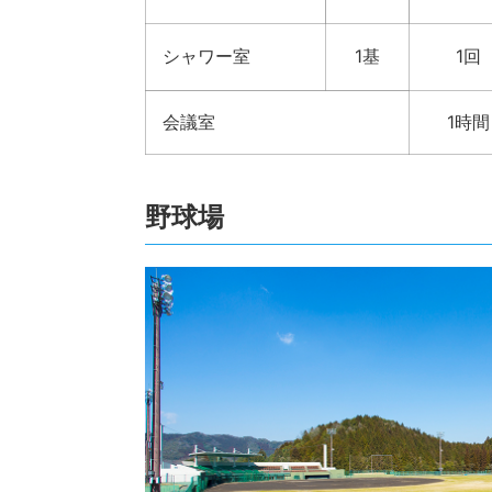
シャワー室
1基
1回
会議室
1時間
野球場