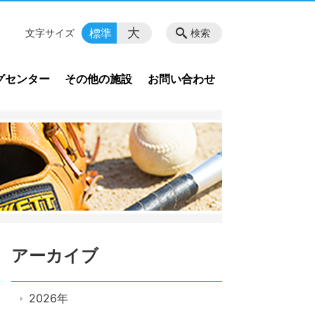
大
標準
文字サイズ
検索
グセンター
その他の施設
お問い合わせ
アーカイブ
2026年