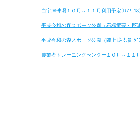
白宇津球場１０月～１１月利用予定(R7.9.18
平成令和の森スポーツ公園（石橋童夢・野球場・ﾃ
平成令和の森スポーツ公園（陸上競技場･ｸﾛｽｶﾝ
農業者トレーニングセンター１０月～１１月利用予