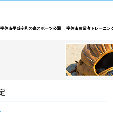
宇佐市平成令和の森スポーツ公園
宇佐市農業者トレーニン
定
)