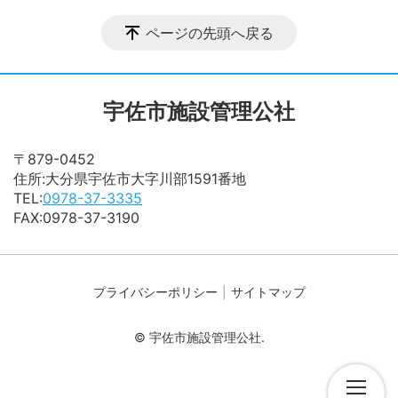
ページの先頭へ戻る
宇佐市施設管理公社
〒879-0452
住所:大分県宇佐市大字川部1591番地
TEL:
0978-37-3335
FAX:0978-37-3190
プライバシーポリシー
サイトマップ
© 宇佐市施設管理公社.