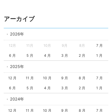
アーカイブ
2026年
12月
11月
10月
9月
8月
7 月
6 月
5 月
4 月
3 月
2 月
1 月
2025年
12 月
11 月
10 月
9 月
8 月
7 月
6 月
5 月
4 月
3 月
2 月
1 月
2024年
12 月
11 月
10 月
9 月
8 月
7 月