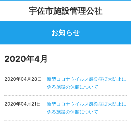
宇佐市施設管理公社
お知らせ
2020年4月
2020年04月28日
新型コロナウイルス感染症拡大防止に
係る施設の休館について
2020年04月21日
新型コロナウイルス感染症拡大防止に
係る施設の休館について