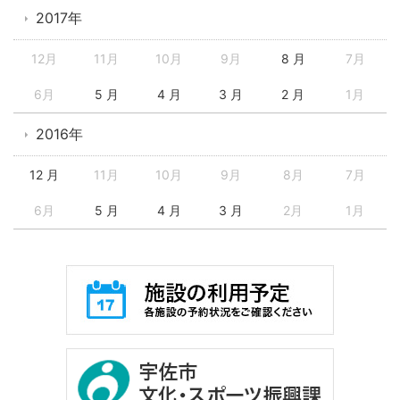
2017年
12月
11月
10月
9月
8 月
7月
6月
5 月
4 月
3 月
2 月
1月
2016年
12 月
11月
10月
9月
8月
7月
6月
5 月
4 月
3 月
2月
1月