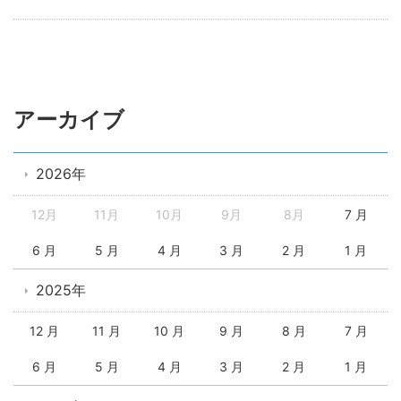
アーカイブ
2026年
12月
11月
10月
9月
8月
7 月
6 月
5 月
4 月
3 月
2 月
1 月
2025年
12 月
11 月
10 月
9 月
8 月
7 月
6 月
5 月
4 月
3 月
2 月
1 月