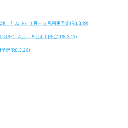
ﾆｽｺｰﾄ）４月～５月利用予定(R8.3.19)
ﾄﾘｰ）４月～５月利用予定(R8.3.19)
R8.3.26)