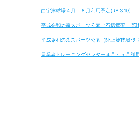
白宇津球場４月～５月利用予定(R8.3.19)
平成令和の森スポーツ公園（石橋童夢・野球場・ﾃ
平成令和の森スポーツ公園（陸上競技場･ｸﾛｽｶﾝ
農業者トレーニングセンター４月～５月利用予定(