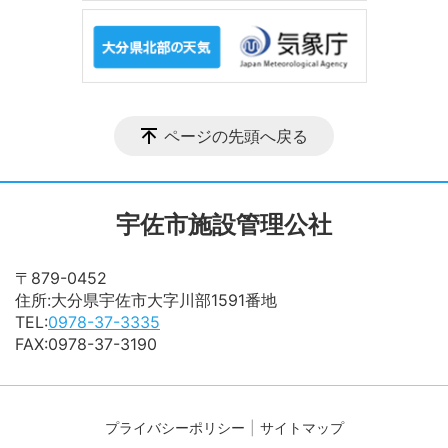
ページの先頭へ戻る
宇佐市施設管理公社
〒879-0452
住所:大分県宇佐市大字川部1591番地
TEL:
0978-37-3335
FAX:0978-37-3190
プライバシーポリシー
サイトマップ