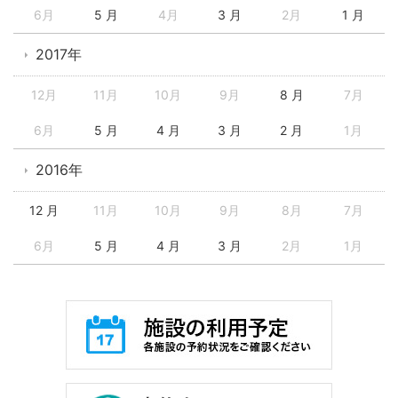
6月
5 月
4月
3 月
2月
1 月
2017年
12月
11月
10月
9月
8 月
7月
6月
5 月
4 月
3 月
2 月
1月
2016年
12 月
11月
10月
9月
8月
7月
6月
5 月
4 月
3 月
2月
1月