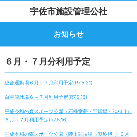
宇佐市施設管理公社
お知らせ
６月・７月分利用予定
総合運動場６月～７月利用予定(R7.5.21)
白宇津球場６～７月利用予定(R7.5.16)
平成令和の森スポーツ公園（石橋童夢・野球場・ﾃﾆｽｺｰﾄ）
６月～７月利用予定(R7.5.16)
平成令和の森スポーツ公園（陸上競技場･ｸﾛｽｶﾝﾄﾘｰ）６月