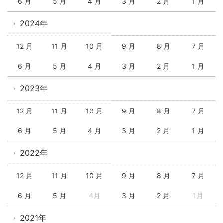
6 月
5 月
4 月
3 月
2 月
1 月
2024年
12 月
11 月
10 月
9 月
8 月
7 月
6 月
5 月
4 月
3 月
2 月
1 月
2023年
12 月
11 月
10 月
9 月
8 月
7 月
6 月
5 月
4 月
3 月
2 月
1 月
2022年
12 月
11 月
10 月
9 月
8 月
7 月
6 月
5 月
4月
3 月
2 月
1月
2021年